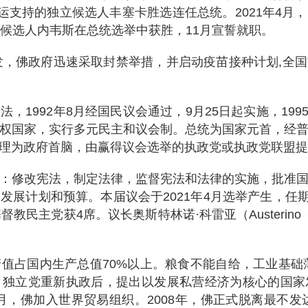
民运支持的独立候选人丰塞卡胜选连任总统。2021年4月
的候选人内韦斯在总统选举中获胜，11月宣誓就职。
暴发，佛政府迅速采取封禁举措，并启动疫苗接种计划,全国
，1992年8月经国民议会通过，9月25日起实施，1995
权国家，实行多元民主和议会制。总统为国家元首，经
理为政府首脑，由赢得议会选举的执政党或执政党联盟提
是：修改宪法，制定法律，监督宪法和法律的实施，批准
展计划和预算。本届议会于2021年4月选举产生，任期
民主党获4席。议长奥斯特林诺·科雷亚（Austerino Co
产值占国内生产总值70%以上。粮食不能自给，工业基础薄
。独立党重新执政后，提出以发展私营经济为核心的国家
2月，佛加入世界贸易组织。2008年，佛正式脱离最不发