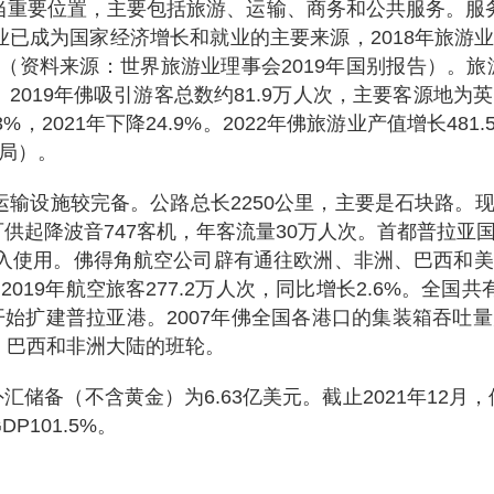
当重要位置，主要包括旅游、运输、商务和公共服务。服务
已成为国家经济增长和就业的主要来源，2018年旅游业
%（资料来源：世界旅游业理事会2019年国别报告）。旅
间。2019年佛吸引游客总数约81.9万人次，主要客源
%，2021年下降24.9%。2022年佛旅游业产值增长48
局）。
输设施较完备。公路总长2250公里，主要是石块路。现
可供起降波音747客机，年客流量30万人次。首都普拉亚
建成并投入使用。佛得角航空公司辟有通往欧洲、非洲、巴西
019年航空旅客277.2万人次，同比增长2.6%。全国
底，政府开始扩建普拉亚港。2007年佛全国各港口的集装箱吞吐量
、巴西和非洲大陆的班轮。
汇储备（不含黄金）为6.63亿美元。截止2021年12月，佛
P101.5%。