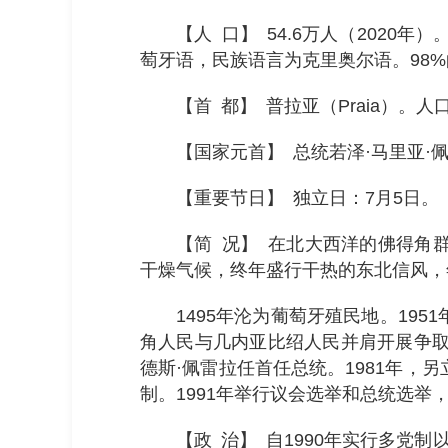
【人 口】 54.6万人（202
萄牙语，民族语言为克里奥尔语。98
【首 都】 普拉亚（Praia）。人
【国家元首】 总统若泽·马里亚·佩雷拉·
【重要节日】 独立日：7月5日。
【简 况】 在北大西洋的佛得角群
干燥气候，终年盛行干热的东北信风，年
1495年沦为葡萄牙殖民地。19
角人民与几内亚比绍人民并肩开展争取
德斯·佩雷拉任首任总统。1981年，
制。1991年举行议会选举和总统选
【政 治】 自1990年实行多党