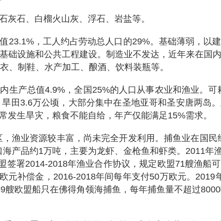
有石灰石、白榴火山灰、浮石、岩盐等。
值23.1%，工人约占劳动总人口的29%。基础薄弱，
基础设施和公共工程建设。制造业不发达，近年来在国
制衣、制鞋、水产加工、酿酒、饮料装瓶等。
内生产总值4.9%，全国25%的人口从事农业和渔业。可
顷，旱田3.6万公顷，大部分集中在圣地亚哥和圣安唐两
常发生旱灾，粮食不能自给，年产仅能满足15%需求。
济区，渔业资源较丰富，尚未完全开发利用。捕鱼业在国民
口海产品约1万吨，主要为龙虾、金枪鱼和虾类。2011年渔
盟签署2014-2018年渔业合作协议，规定欧盟71艘
5万欧元补偿金，2016-2018年间每年支付50万欧元。2
9艘欧盟船只在佛得角领海捕鱼，每年捕鱼量不超过800