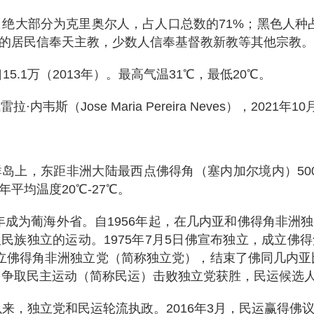
0年）。绝大部分为克里奥尔人，占人口总数的71%；黑色人
%的居民信奉天主教，少数人信奉基督教新教等其他宗教。
口15.1万（2013年）。最高气温31℃，最低20℃。
内韦斯（Jose Maria Pereira Neves），2021年
岛上，东距非洲大陆最西点佛得角（塞内加尔境内）500
平均温度20℃-27℃。
51年成为葡海外省。自1956年起，在几内亚和佛得角非
民族独立的运动。1975年7月5日佛宣布独立，成立佛
另立佛得角非洲独立党（简称独立党），结束了佛同几内亚
举，争取民主运动（简称民运）击败独立党获胜，民运候选
制以来，独立党和民运轮流执政。2016年3月，民运赢得