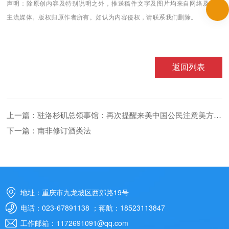
声明：除原创内容及特别说明之外，推送稿件文字及图片均来自网络及各大
主流媒体。版权归原作者所有。如认为内容侵权，请联系我们删除。
返回列表
上一篇：
驻洛杉矶总领事馆：再次提醒来美中国公民注意美方入境有关要求
下一篇：
南非修订酒类法
地址：重庆市九龙坡区西郊路19号
电话：023-67891138 ；蒋航：18523113847
工作邮箱：1172691091@qq.com